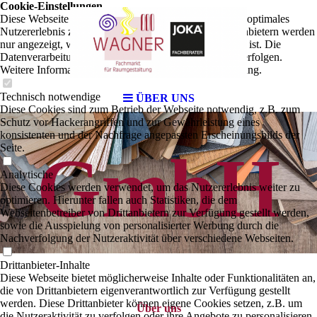
Cookie-Einstellungen
Diese Webseite verwendet Cookies, um Besuchern ein optimales
Nutzererlebnis zu bieten. Bestimmte Inhalte von Drittanbietern werden
nur angezeigt, wenn die entsprechende Option aktiviert ist. Die
Datenverarbeitung kann dann auch in einem Drittland erfolgen.
Weitere Informationen hierzu in der Datenschutzerklärung.
Technisch notwendige
ÜBER UNS
Diese Cookies sind zum Betrieb der Webseite notwendig, z.B. zum
Schutz vor Hackerangriffen und zur Gewährleistung eines
konsistenten und der Nachfrage angepassten Erscheinungsbilds der
Seite.
GmbH
Analytische
Diese Cookies werden verwendet, um das Nutzererlebnis weiter zu
optimieren. Hierunter fallen auch Statistiken, die dem
Webseitenbetreiber von Drittanbietern zur Verfügung gestellt werden,
sowie die Ausspielung von personalisierter Werbung durch die
Nachverfolgung der Nutzeraktivität über verschiedene Webseiten.
Drittanbieter-Inhalte
Diese Webseite bietet möglicherweise Inhalte oder Funktionalitäten an,
die von Drittanbietern eigenverantwortlich zur Verfügung gestellt
werden. Diese Drittanbieter können eigene Cookies setzen, z.B. um
Über uns
die Nutzeraktivität zu verfolgen oder ihre Angebote zu personalisieren