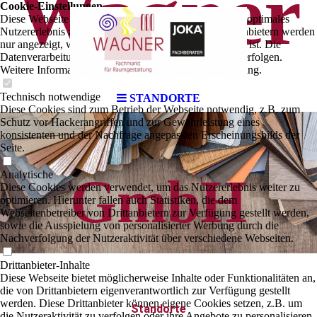
Wagner
Cookie-Einstellungen
Diese Webseite verwendet Cookies, um Besuchern ein optimales
Nutzererlebnis zu bieten. Bestimmte Inhalte von Drittanbietern werden
nur angezeigt, wenn die entsprechende Option aktiviert ist. Die
Datenverarbeitung kann dann auch in einem Drittland erfolgen.
Weitere Informationen hierzu in der Datenschutzerklärung.
Technisch notwendige
STANDORTE
Diese Cookies sind zum Betrieb der Webseite notwendig, z.B. zum
Schutz vor Hackerangriffen und zur Gewährleistung eines
konsistenten und der Nachfrage angepassten Erscheinungsbilds der
Seite.
Analytische
GmbH
Diese Cookies werden verwendet, um das Nutzererlebnis weiter zu
optimieren. Hierunter fallen auch Statistiken, die dem
Webseitenbetreiber von Drittanbietern zur Verfügung gestellt werden,
sowie die Ausspielung von personalisierter Werbung durch die
Nachverfolgung der Nutzeraktivität über verschiedene Webseiten.
Drittanbieter-Inhalte
Diese Webseite bietet möglicherweise Inhalte oder Funktionalitäten an,
die von Drittanbietern eigenverantwortlich zur Verfügung gestellt
werden. Diese Drittanbieter können eigene Cookies setzen, z.B. um
Standorte
die Nutzeraktivität zu verfolgen oder ihre Angebote zu personalisieren