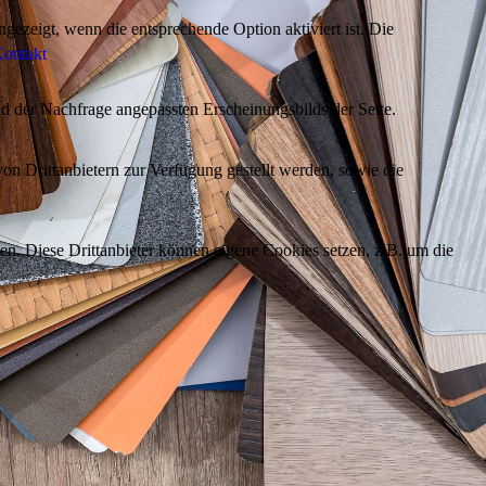
ezeigt, wenn die entsprechende Option aktiviert ist. Die
ontakt
d der Nachfrage angepassten Erscheinungsbilds der Seite.
on Drittanbietern zur Verfügung gestellt werden, sowie die
den. Diese Drittanbieter können eigene Cookies setzen, z.B. um die