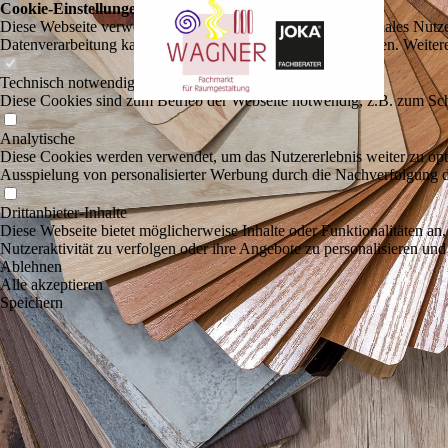
Cookie-Einstellungen
Diese Webseite verwendet Cookies, um Besuchern ein optimales Nutzerer
Datenverarbeitung kann dann auch in einem Drittland erfolgen. Weiter
Technisch notwendige
Diese Cookies sind zum Betrieb der Webseite notwendig, z.B. zum Sch
Analytische
Diese Cookies werden verwendet, um das Nutzererlebnis weiter zu optim
Ausspielung von personalisierter Werbung durch die Nachverfolgung de
Drittanbieter-Inhalte
Diese Webseite bietet möglicherweise Inhalte oder Funktionalitäten an,
Nutzeraktivität zu verfolgen oder ihre Angebote zu personalisieren und
Ablehnen
Alle akzeptieren
Speichern