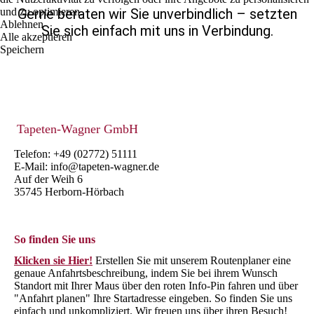
und zu optimieren.
Gerne beraten wir Sie unverbindlich – setzten
Ablehnen
Sie sich einfach mit uns in Verbindung.
Alle akzeptieren
Speichern
Tapeten-Wagner GmbH
Telefon: +49 (02772) 51111
E-Mail: info@tapeten-wagner.de
Auf der Weih 6
35745 Herborn-Hörbach
So finden Sie uns
Klicken sie Hier!
Erstellen Sie mit unserem Routenplaner eine
genaue Anfahrtsbeschreibung, indem Sie bei ihrem Wunsch
Standort mit Ihrer Maus über den roten Info-Pin fahren und über
"Anfahrt planen" Ihre Startadresse eingeben. So finden Sie uns
einfach und unkompliziert. Wir freuen uns über ihren Besuch!