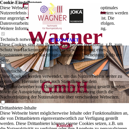
Tapeten-
Cookie-Einstellungen
Diese Webseite verwendet Cookies, um Besuchern ein optimales
Nutzererlebnis zu bieten. Bestimmte Inhalte von Drittanbietern werden
nur angezeigt, wenn die entsprechende Option aktiviert ist. Die
Datenverarbeitung kann dann auch in einem Drittland erfolgen.
Wagner
Weitere Informationen hierzu in der Datenschutzerklärung.
Technisch notwendige
KONTAKT
Diese Cookies sind zum Betrieb der Webseite notwendig, z.B. zum
Schutz vor Hackerangriffen und zur Gewährleistung eines
konsistenten und der Nachfrage angepassten Erscheinungsbilds der
Seite.
Analytische
Diese Cookies werden verwendet, um das Nutzererlebnis weiter zu
GmbH
optimieren. Hierunter fallen auch Statistiken, die dem
Webseitenbetreiber von Drittanbietern zur Verfügung gestellt werden,
sowie die Ausspielung von personalisierter Werbung durch die
Nachverfolgung der Nutzeraktivität über verschiedene Webseiten.
Drittanbieter-Inhalte
Diese Webseite bietet möglicherweise Inhalte oder Funktionalitäten an,
die von Drittanbietern eigenverantwortlich zur Verfügung gestellt
werden. Diese Drittanbieter können eigene Cookies setzen, z.B. um
Kontakt
die Nutzeraktivität zu verfolgen oder ihre Angebote zu personalisieren